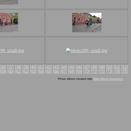
[36]
[37]
[38]
[39]
[40]
[41]
[42]
[43]
[44]
[45]
[46]
[47]
[48]
[49]
[50]
[51]
[52]
[59]
[60]
[61]
[62]
[63]
[64]
[65]
[66]
[67]
[68]
[69]
[70]
[71]
[72]
[73]
[74]
[75]
Photo album created with
Web Album Generator