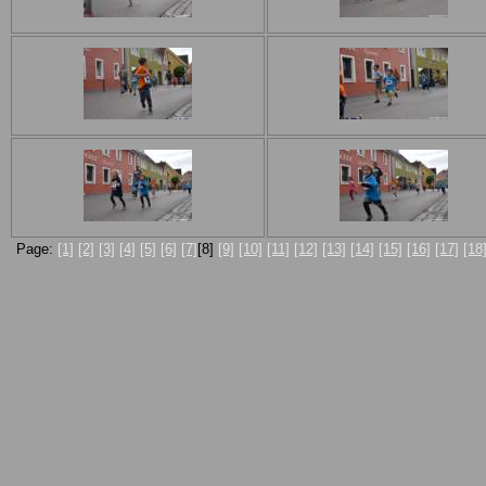
Page:
[1]
[2]
[3]
[4]
[5]
[6]
[7]
[8]
[9]
[10]
[11]
[12]
[13]
[14]
[15]
[16]
[17]
[18