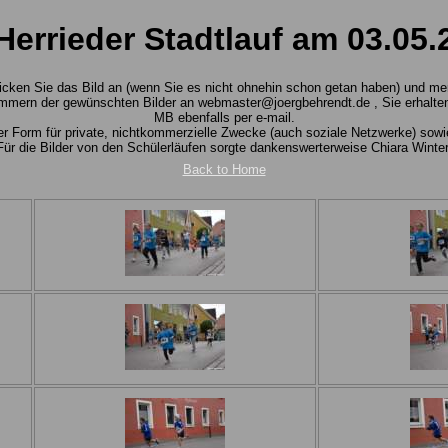
 Herrieder Stadtlauf am 03.05.
 Klicken Sie das Bild an (wenn Sie es nicht ohnehin schon getan haben) und m
mmern der gewünschten Bilder an webmaster@joergbehrendt.de , Sie erhalten 
MB ebenfalls per e-mail.
rter Form für private, nichtkommerzielle Zwecke (auch soziale Netzwerke) so
Für die Bilder von den Schülerläufen sorgte dankenswerterweise Chiara Winter
Back to Home