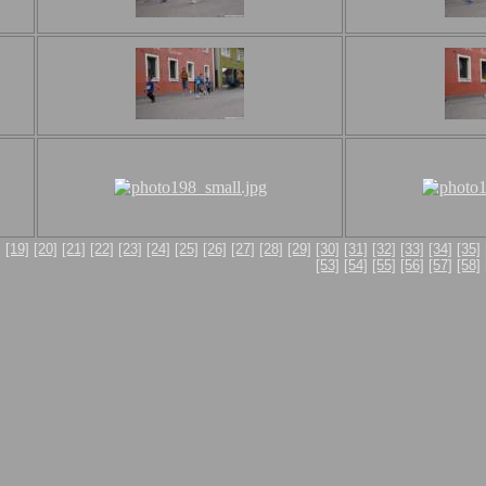
]
[19]
[20]
[21]
[22]
[23]
[24]
[25]
[26]
[27]
[28]
[29]
[30]
[31]
[32]
[33]
[34]
[35]
[53]
[54]
[55]
[56]
[57]
[58]