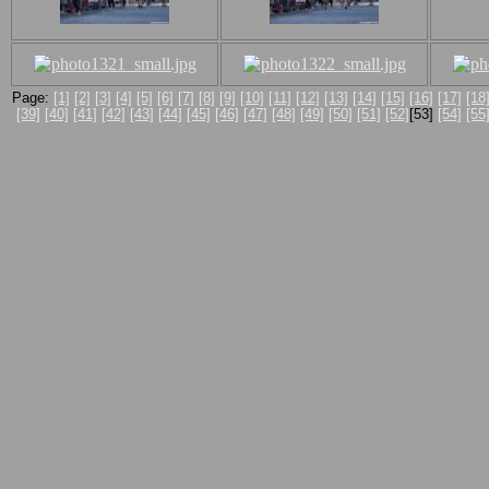
Page:
[1]
[2]
[3]
[4]
[5]
[6]
[7]
[8]
[9]
[10]
[11]
[12]
[13]
[14]
[15]
[16]
[17]
[18
[39]
[40]
[41]
[42]
[43]
[44]
[45]
[46]
[47]
[48]
[49]
[50]
[51]
[52]
[53]
[54]
[55