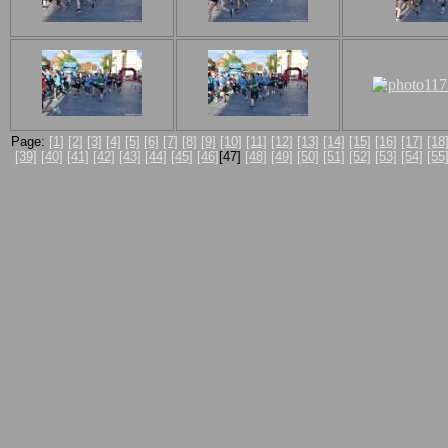
Page:
[1]
[2]
[3]
[4]
[5]
[6]
[7]
[8]
[9]
[10]
[11]
[12]
[13]
[14]
[15]
[16]
[17]
[18
[39]
[40]
[41]
[42]
[43]
[44]
[45]
[46]
[47]
[48]
[49]
[50]
[51]
[52]
[53]
[54]
[55