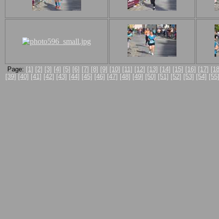
Page:
[1]
[2]
[3]
[4]
[5]
[6]
[7]
[8]
[9]
[10]
[11]
[12]
[13]
[14]
[15]
[16]
[17]
[18
[39]
[40]
[41]
[42]
[43]
[44]
[45]
[46]
[47]
[48]
[49]
[50]
[51]
[52]
[53]
[54]
[55