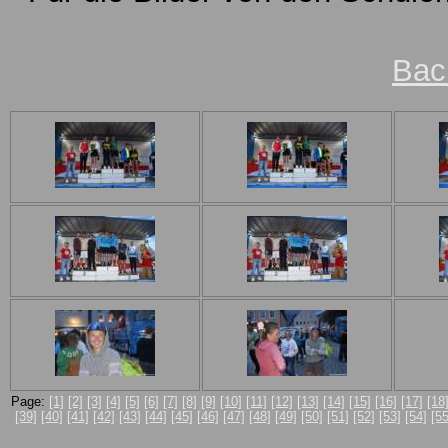
Bac
Page:
[1]
[2]
[3]
[4]
[5]
[6]
[7]
[8]
[9]
[10]
[11]
[12]
[13]
[14]
[15]
[16]
[17]
[18
[39]
[40]
[41]
[42]
[43]
[44]
[45]
[46]
[47]
[48]
[49]
[50]
[51]
[52]
[53]
[54]
[55