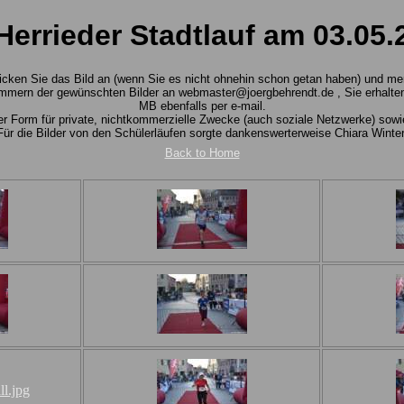
 Herrieder Stadtlauf am 03.05.
 Klicken Sie das Bild an (wenn Sie es nicht ohnehin schon getan haben) und m
mmern der gewünschten Bilder an webmaster@joergbehrendt.de , Sie erhalten 
MB ebenfalls per e-mail.
rter Form für private, nichtkommerzielle Zwecke (auch soziale Netzwerke) so
Für die Bilder von den Schülerläufen sorgte dankenswerterweise Chiara Winter
Back to Home