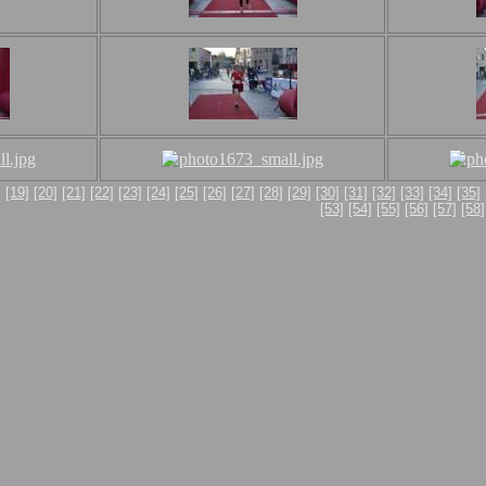
]
[19]
[20]
[21]
[22]
[23]
[24]
[25]
[26]
[27]
[28]
[29]
[30]
[31]
[32]
[33]
[34]
[35]
[53]
[54]
[55]
[56]
[57]
[58]