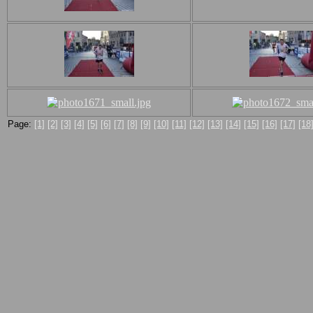
Page:
[1]
[2]
[3]
[4]
[5]
[6]
[7]
[8]
[9]
[10]
[11]
[12]
[13]
[14]
[15]
[16]
[17]
[18