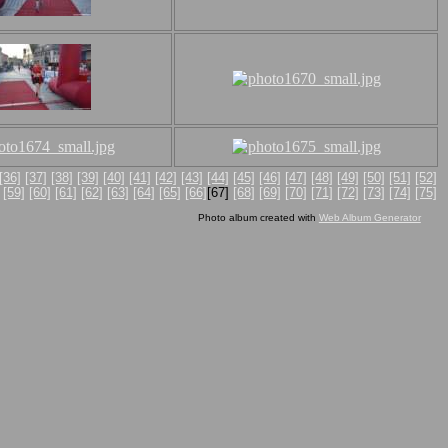
[36]
[37]
[38]
[39]
[40]
[41]
[42]
[43]
[44]
[45]
[46]
[47]
[48]
[49]
[50]
[51]
[52]
[59]
[60]
[61]
[62]
[63]
[64]
[65]
[66]
[67]
[68]
[69]
[70]
[71]
[72]
[73]
[74]
[75]
Photo album created with
Web Album Generator