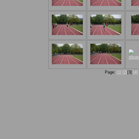
Page:
[1]
[2]
[3]
[4]