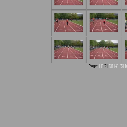
Page:
[1]
[2]
[3]
[4]
[5]
[