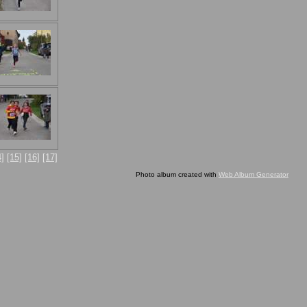
4]
[15]
[16]
[17]
Photo album created with
Web Album Generator