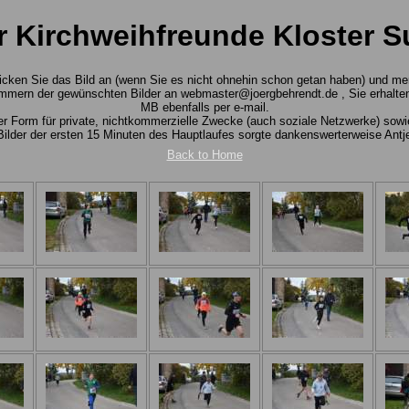
r Kirchweihfreunde Kloster S
 Klicken Sie das Bild an (wenn Sie es nicht ohnehin schon getan haben) und m
mmern der gewünschten Bilder an webmaster@joergbehrendt.de , Sie erhalten 
MB ebenfalls per e-mail.
rter Form für private, nichtkommerzielle Zwecke (auch soziale Netzwerke) so
Bilder der ersten 15 Minuten des Hauptlaufes sorgte dankenswerterweise Antj
Back to Home