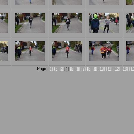
Page:
[1]
[2]
[3]
[4]
[5]
[6]
[7]
[8]
[9]
[10]
[11]
[12]
[13]
[1