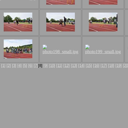
:
[1]
[2]
[3]
[4]
[5]
[6]
[7]
[8]
[9]
[10]
[11]
[12]
[13]
[14]
[15]
[16]
[17]
[18]
[19]
[20