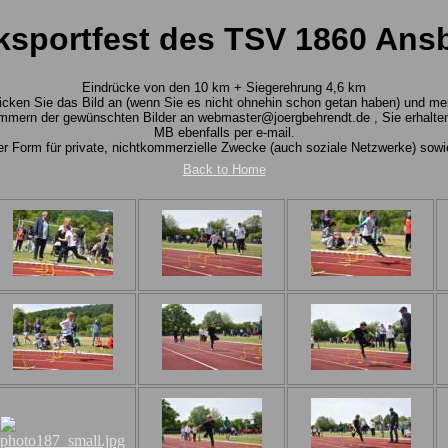
iksportfest des TSV 1860 An
Eindrücke von den 10 km + Siegerehrung 4,6 km
 Klicken Sie das Bild an (wenn Sie es nicht ohnehin schon getan haben) und m
mmern der gewünschten Bilder an webmaster@joergbehrendt.de , Sie erhalten 
MB ebenfalls per e-mail.
rter Form für private, nichtkommerzielle Zwecke (auch soziale Netzwerke) so
Back to Home