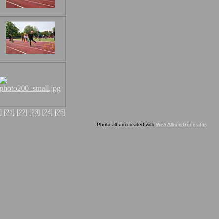
]
[21]
[22]
[23]
[24]
[25]
Photo album created with
Web Album Generator