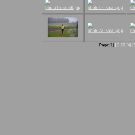
Page:[1]
[2]
[3]
[4]
[